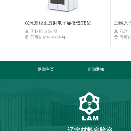
双球差校正透射电子显微镜TEM
三维原子
周杨韬, 刘宏朋
孔洋
郭可信材料表征中心
郭可信
返回主页
新闻通知