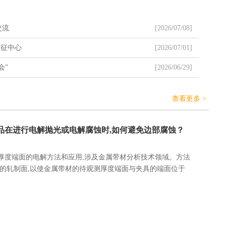
子与辽宁材料实验室联合举办的技术交流研讨会在郭可信材料表
落幕。
交流
[2026/07/08]
表征中心
[2026/07/01]
会”
[2026/06/29]
1
2
查看更多 >
样品在进行电解抛光或电解腐蚀时,如何避免边部腐蚀？
厚度端面的电解方法和应用,涉及金属带材分析技术领域。方法
材的轧制面,以使金属带材的待观测厚度端面与夹具的端面位于
材的待观测厚度端面进行磨抛和清洗;将金属带材与电解设备进
材的待观测厚度端面进行电解抛光或电解腐蚀。应用为:所述金
,用于金属带材厚度端面的分析。本发明通过夹具对待测金属带
得了试样原始边部区域组织织构及第二相等微观信息,且方法简