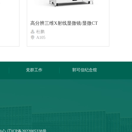
高分辨三维X射线显微镜/显微CT
杜鹏
A105
党群工作
郭可信纪念馆
征中心
辽ICP备2022005338号