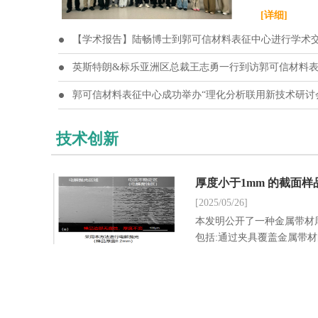
日，国仪量
[详细]
征中心圆满
【学术报告】陆畅博士到郭可信材料表征中心进行学术
英斯特朗&标乐亚洲区总裁王志勇一行到访郭可信材料
郭可信材料表征中心成功举办“理化分析联用新技术研讨
技术创新
厚度小于1mm 的截面
[2025/05/26]
本发明公开了一种金属带材
包括:通过夹具覆盖金属带
同一平面上;对所述金属带
行导电处理,对所述金属带
属带材厚度端面的电解方法
材的边部进行保护,有效获