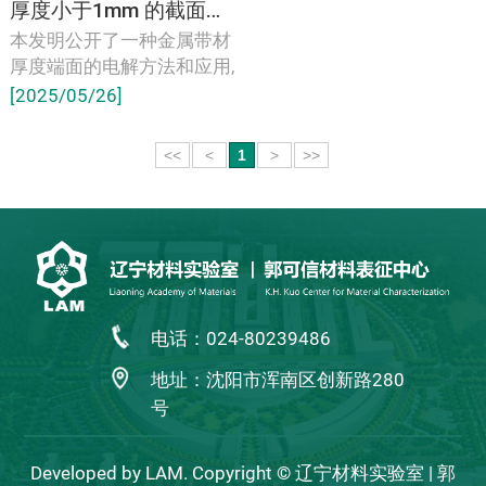
厚度小于1mm 的截面样品在进行电解抛光或电解腐蚀时,如何避免边部腐蚀？
本发明公开了一种金属带材
厚度端面的电解方法和应用,
涉及金属带材分析技术领
[2025/05/26]
域。方法包括:通过夹具覆盖
金属带材的轧制面,以使金属
<<
<
1
>
>>
带材的待观测厚度端面与夹
具的端面位于同一平面上;对
所述金属带材的待观测厚度
端面进行磨抛和清洗;将金属
带材与电解设备进行导电处
理,对所述金属带材的待观测
厚度端面进行电解抛光或电
电话：024-80239486
解腐蚀。应用为:所述金属带
材厚度端面的电解方法,用于
地址：沈阳市浑南区创新路280
金属带材厚度端面的分析。
号
本发明通过夹具对待测金属
带材的边部进行保护,有效获
Developed by LAM. Copyright © 辽宁材料实验室 | 郭
得了试样原始边部区域组织