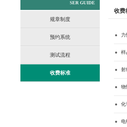
SER GUIDE
收费
规章制度
力
预约系统
样
测试流程
射
收费标准
物
化
电