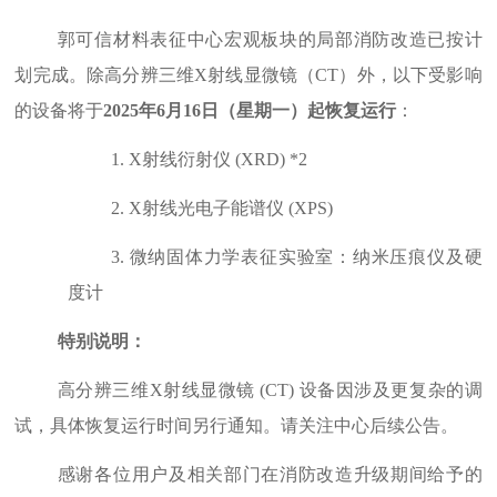
郭可信材料表征中心宏观板块的局部消防改造已按计
划完成。除高分辨三维
X
射
线显微镜（
CT
）外，以下受影响
的设备将于
2025
年
6
月
16
日（星期一）起恢复运行
：
1.
X
射线衍射仪
(XRD) *2
2.
X
射线光电子能谱仪
(XPS)
3.
微纳固体力学表征实验室：纳米压痕仪及硬
度计
特别说明：
高分辨三维
X
射线显微镜
(CT)
设备因涉及更复杂的调
试，具体恢复运行时间另行通知。请关注中心后续公告。
感谢各位用户及相关部门在消防改造升级期间给予的